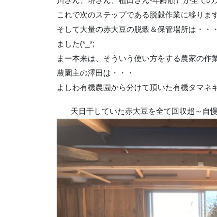
川さん、堺さん、植田さん-年齢順）が全ての
これで次のステップである脱穀作業に移りま
そして大量の赤大豆の脱穀＆保管場所は・・
ました(*_*;
まー本来は、そういう使い方をする農家の作
農園主の澤田は・・・
よしわ有機農園から分けて頂いた有機タマネ
天日干していた赤大豆を全て回収超～自