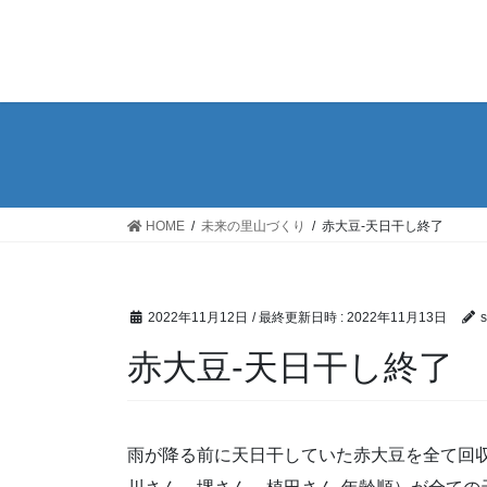
コ
ナ
ン
ビ
テ
ゲ
ン
ー
ツ
シ
へ
ョ
ス
ン
キ
に
ッ
移
HOME
未来の里山づくり
赤大豆-天日干し終了
プ
動
2022年11月12日
/ 最終更新日時 :
2022年11月13日
s
赤大豆-天日干し終了
雨が降る前に天日干していた赤大豆を全て回