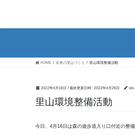
コ
ナ
ン
ビ
テ
ゲ
ン
ー
ツ
シ
へ
ョ
ス
ン
キ
に
ッ
移
HOME
未来の里山づくり
里山環境整備活動
プ
動
2022年4月16日
/ 最終更新日時 :
2022年4月26日
sis
里山環境整備活動
今日、4月16日は森の遊歩道入り口付近の整