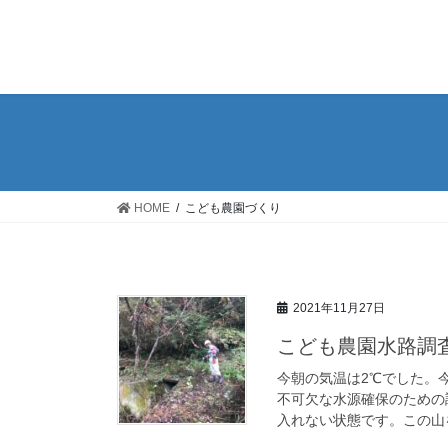
コ
ナ
ン
ビ
テ
ゲ
ン
ー
ツ
シ
へ
ョ
ス
ン
キ
に
ッ
移
HOME
こども農園づくり
プ
動
2021年11月27日
こども農園水路調
今朝の気温は2℃でした。
不可欠な水源確保のための
入れない状態です。この山を