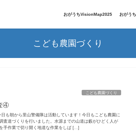
おがうちVisionMap2025
おがう
こども農園づくり
こども農園づくり
査④
今日も朝から里山警備隊は活動しています！今日もこども農園に
調査道づくりを行いました。水源までの山道は藪がひどく人が
手作業で切り開く地道な作業をしば […]